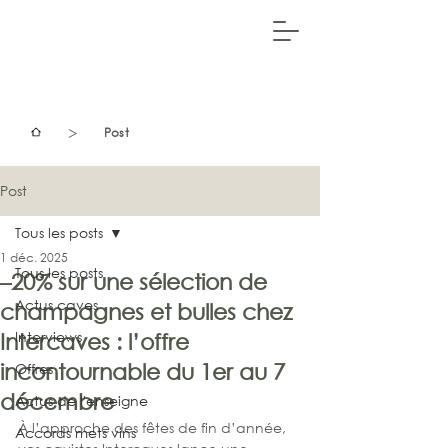
>
Post
Post
Tous les posts
1 déc. 2025
Tous les posts
–20% sur une sélection de
Actus caves
champagnes et bulles chez
Interviews
Intercaves : l’offre
incontournable du 1er au 7
Offres
décembre
Actus de l'enseigne
À l’approche des fêtes de fin d’année, 
Accords mets vins