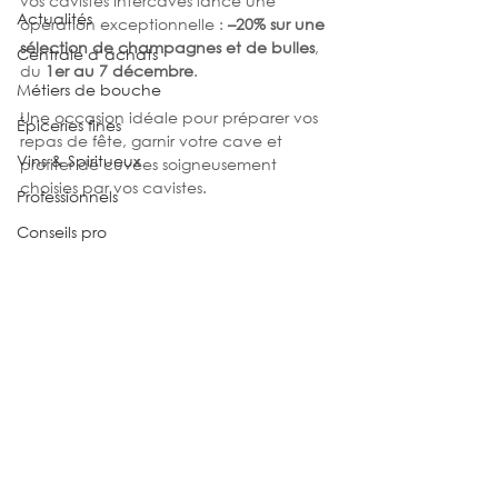
vos cavistes Intercaves lance une 
Actualités
opération exceptionnelle : 
–20% sur une 
sélection de champagnes et de bulles
, 
Centrale d’achats
du 
1er au 7 décembre
. 
Métiers de bouche
Une occasion idéale pour préparer vos 
Épiceries fines
repas de fête, garnir votre cave et 
Vins & Spiritueux
profiter de cuvées soigneusement 
choisies par vos cavistes.
Professionnels
Conseils pro