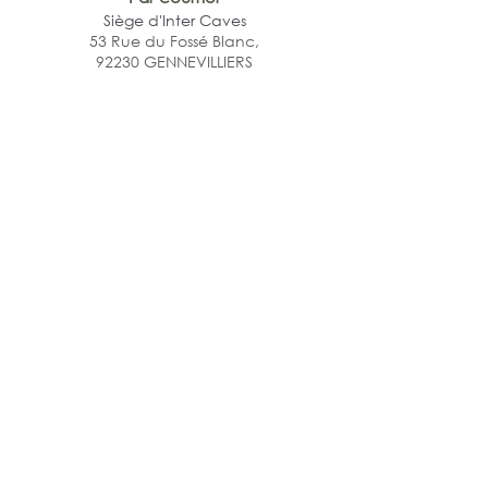
Siège d'Inter Caves
53 Rue du Fossé Blanc,
92230 GENNEVILLIERS
CONCEPT
SERVICES
TROUVER UN CAVISTE
PROGRAMME DE FIDÉLITÉ