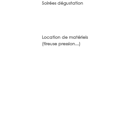
Soirées dégustation
Location de matériels
(tireuse pression...)
Evènements sur mesure
Bouteilles au frais