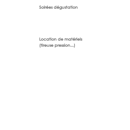
Soirées dégustation
Location de matériels
(tireuse pression...)
Evènements sur mesure
Bouteilles au frais