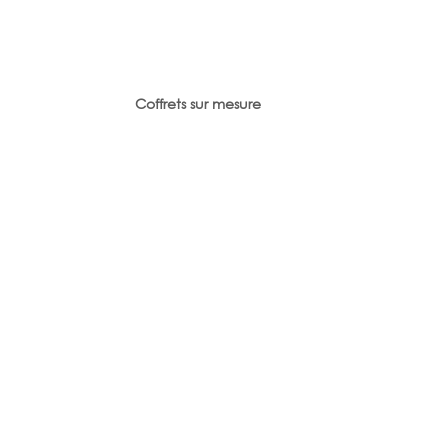
Coffrets sur mesure
Evènements sur mesure
Bouteilles au frais