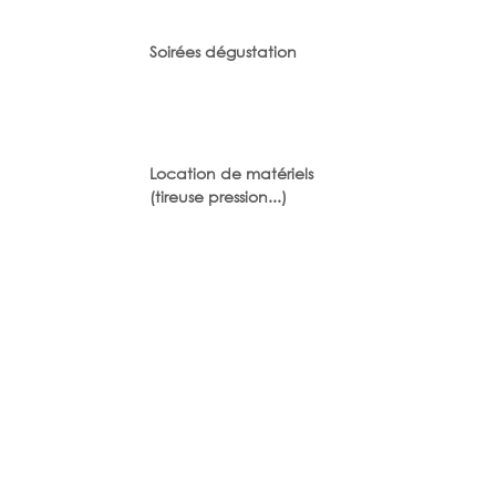
Soirées dégustation
Location de matériels
(tireuse pression...)
Evènements sur mesure
Bouteilles au frais