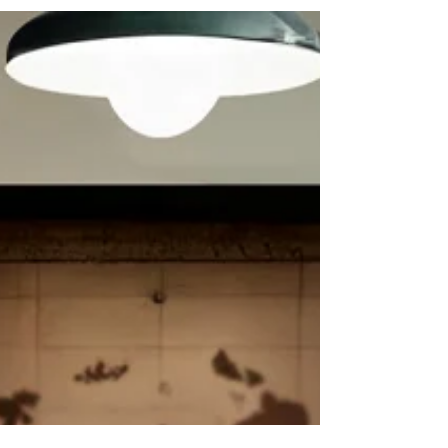
cavistes ont imaginé une sélection spéciale
Fête des Pères pour aider chaque client à
trouver le cadeau idéal : spiritueux de
caractère, coffrets à offrir, vins rouges de
grandes appellations ou cuvées fraîches pour
les premiers apéritifs d’été. Une occasion
idéale pour faire plaisir à votre papa avec un
cadeau à la fois