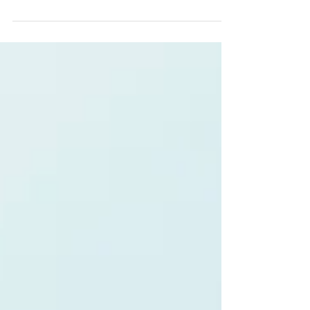
et si vous n’avez pas encore profité des offres,
il est encore temps de faire vos réserves !