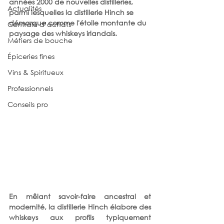
années 2000 de nouvelles distilleries, 
Actualités
parmi lesquelles la distillerie Hinch se 
démarque comme l'étoile montante du 
Centrale d’achats
paysage des whiskeys irlandais. 
Métiers de bouche
Épiceries fines
Vins & Spiritueux
Professionnels
Conseils pro
En mêlant savoir-faire ancestral et 
modernité, la distillerie Hinch élabore des 
whiskeys aux profils typiquement 