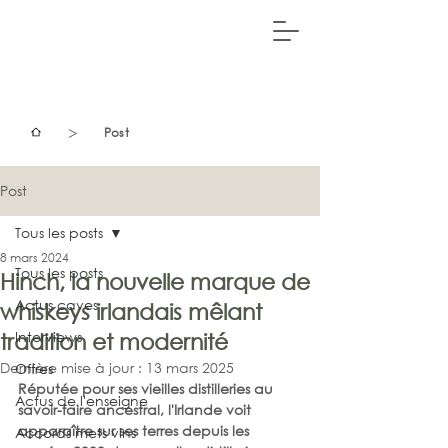
>
Post
Post
Tous les posts
8 mars 2024
Tous les posts
Hinch, la nouvelle marque de
Actus caves
whiskeys irlandais mêlant
Interviews
tradition et modernité
Dernière mise à jour :
13 mars 2025
Offres
Réputée pour ses vieilles distilleries au 
Actus de l'enseigne
savoir-faire ancestral, l'Irlande voit 
apparaître sur ses terres depuis les 
Accords mets vins